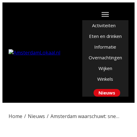
Activiteiten
Eten en drinken
Informatie
Overnachtingen
Wijken
Winkels
Nieuws
Home
/
Nieuws
/
Amsterdam waarschuwt: sneller hulp nodig ondanks stabiele cijfers in Zeist