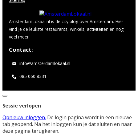
Sitemap
AmsterdamLokaal.nl is dé city blog over Amsterdam. Hier
vind je de leukste restaurants, winkels, activiteiten en nog
veel meer!
Contact:
info@amsterdamlokaal.nl
085 060 8331
Dialoogvenster
sluiten
Sessie verlopen
Opnieuw inloggen.
De login pagina wordt in een nieuwe
tab geopend. Na het inloggen kun je dat sluiten en naar
deze pagina terugkeren.