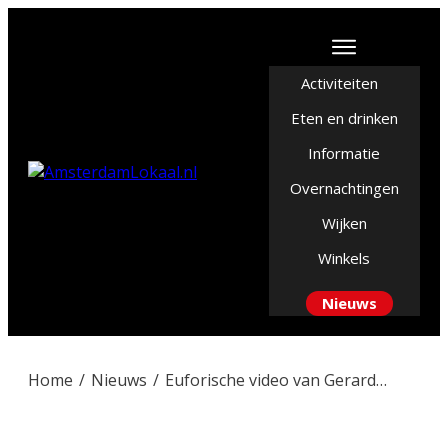
Activiteiten
Eten en drinken
Informatie
Overnachtingen
Wijken
Winkels
Nieuws
Home
/
Nieuws
/
Euforische video van Gerard Joling zorgt voor drukte in Amsterdamse steeg