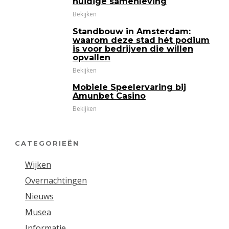
huidige samenleving
Bekijken
Standbouw in Amsterdam:
waarom deze stad hét podium
is voor bedrijven die willen
opvallen
Bekijken
Mobiele Speelervaring bij
Amunbet Casino
Bekijken
CATEGORIEËN
Wijken
Overnachtingen
Nieuws
Musea
Informatie