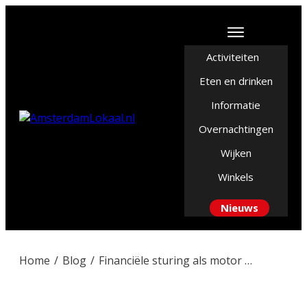
Activiteiten
Eten en drinken
Informatie
Overnachtingen
Wijken
Winkels
Nieuws
Home
/
Blog
/
Financiële sturing als motor voor bedrijfsgroei in het MKB