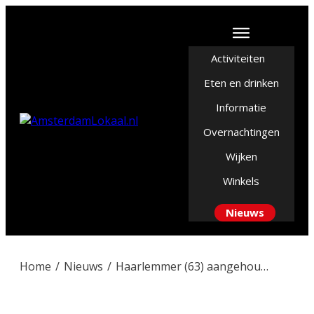
Activiteiten
Eten en drinken
Informatie
Overnachtingen
Wijken
Winkels
Nieuws
Home
/
Nieuws
/
Haarlemmer (63) aangehouden na mishandeling bij verkeersruzie in Lijnden