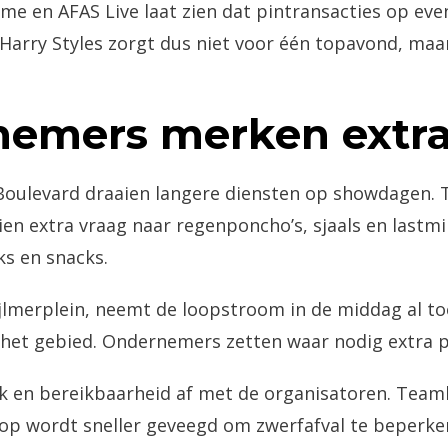
Dome en AFAS Live laat zien dat pintransacties op 
n Harry Styles zorgt dus niet voor één topavond, ma
nemers merken extra
oulevard draaien langere diensten op showdagen. Te
ien extra vraag naar regenponcho’s, sjaals en lastm
ks en snacks.
jlmerplein, neemt de loopstroom in de middag al to
r het gebied. Ondernemers zetten waar nodig extra 
en bereikbaarheid af met de organisatoren. Teamle
op wordt sneller geveegd om zwerfafval te beperken