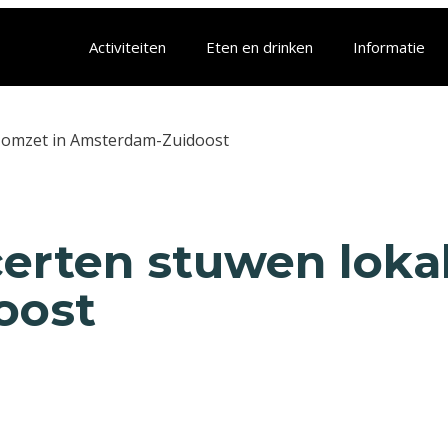
Activiteiten
Eten en drinken
Informatie
e omzet in Amsterdam-Zuidoost
certen stuwen loka
oost