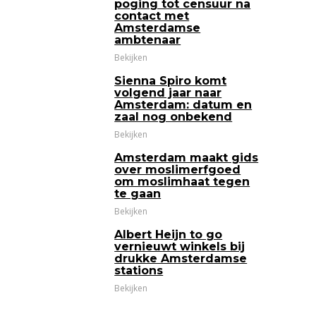
poging tot censuur na
contact met
Amsterdamse
ambtenaar
Bekijken
Sienna Spiro komt
volgend jaar naar
Amsterdam: datum en
zaal nog onbekend
Bekijken
Amsterdam maakt gids
over moslimerfgoed
om moslimhaat tegen
te gaan
Bekijken
Albert Heijn to go
vernieuwt winkels bij
drukke Amsterdamse
stations
Bekijken