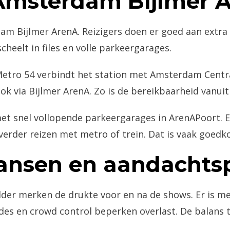
 Amsterdam Bijlmer 
 Bijlmer ArenA. Reizigers doen er goed aan extra r
heelt in files en volle parkeergarages.
Metro 54 verbindt het station met Amsterdam Centra
ok via Bijlmer ArenA. Zo is de bereikbaarheid vanuit
 snel vollopende parkeergarages in ArenAPoort. Ee
 verder reizen met metro of trein. Dat is vaak goedk
kansen en aandachts
er merken de drukte voor en na de shows. Er is mee
es en crowd control beperken overlast. De balans tu