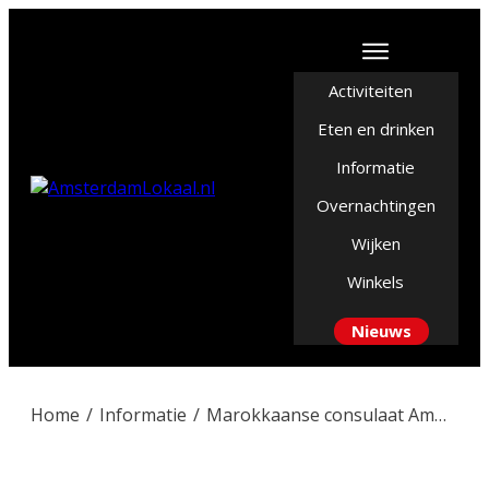
Activiteiten
Eten en drinken
Informatie
Overnachtingen
Wijken
Winkels
Nieuws
Home
/
Informatie
/
Marokkaanse consulaat Amsterdam: Adres, openingstijden en diensten