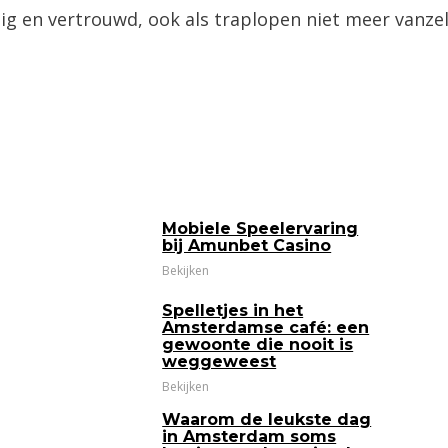
ilig en vertrouwd, ook als traplopen niet meer vanze
Mobiele Speelervaring
bij Amunbet Casino
Bekijken
Spelletjes in het
Amsterdamse café: een
gewoonte die nooit is
weggeweest
Bekijken
Waarom de leukste dag
in Amsterdam soms