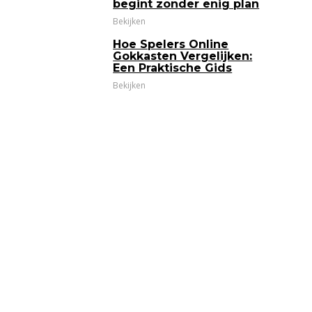
begint zonder enig plan
Bekijken
Hoe Spelers Online
Gokkasten Vergelijken:
Een Praktische Gids
Bekijken