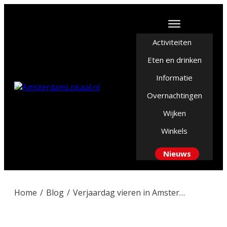
Activiteiten
Eten en drinken
Informatie
Overnachtingen
Wijken
Winkels
Nieuws
Home
/
Blog
/
Verjaardag vieren in Amsterdam? Zo zorg je voor een top feest!