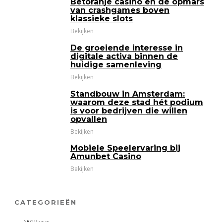
Betoranje casino en de opmars
van crashgames boven
klassieke slots
Bekijken
De groeiende interesse in
digitale activa binnen de
huidige samenleving
Bekijken
Standbouw in Amsterdam:
waarom deze stad hét podium
is voor bedrijven die willen
opvallen
Bekijken
Mobiele Speelervaring bij
Amunbet Casino
Bekijken
CATEGORIEËN